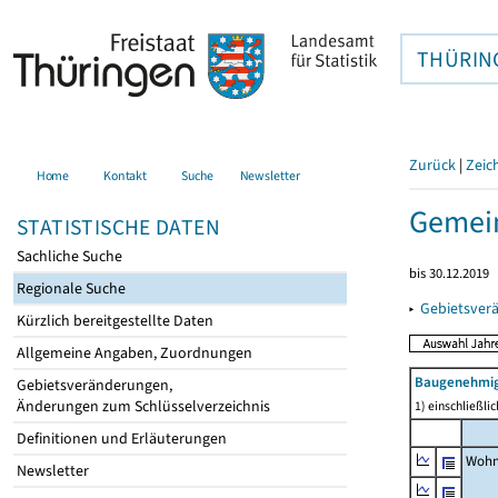
THÜRIN
Zurück
|
Zeic
Home
Kontakt
Suche
Newsletter
Gemei
STATISTISCHE DATEN
Sachliche Suche
bis 30.12.2019
Regionale Suche
▸
Gebietsver
Kürzlich bereitgestellte Daten
Allgemeine Angaben, Zuordnungen
Baugenehmig
Gebietsveränderungen,
Änderungen zum Schlüsselverzeichnis
1) einschließl
Definitionen und Erläuterungen
Wohn
Newsletter