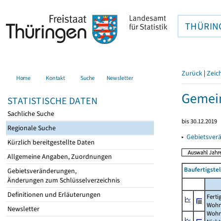
THÜRIN
Zurück
|
Zeic
Home
Kontakt
Suche
Newsletter
Gemei
STATISTISCHE DATEN
Sachliche Suche
bis 30.12.2019
Regionale Suche
▸
Gebietsver
Kürzlich bereitgestellte Daten
Allgemeine Angaben, Zuordnungen
Baufertigst
Gebietsveränderungen,
Änderungen zum Schlüsselverzeichnis
Definitionen und Erläuterungen
Ferti
Wohn
Newsletter
Wohn