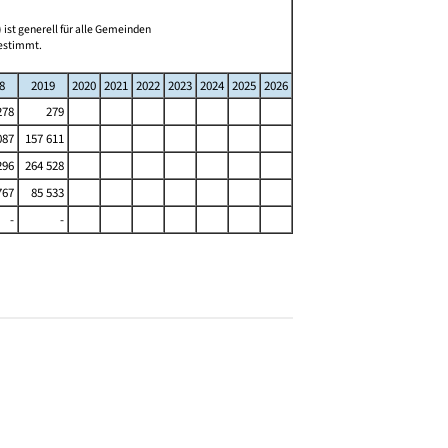
 ist generell für alle Gemeinden
bestimmt.
8
2019
2020
2021
2022
2023
2024
2025
2026
278
279
087
157 611
296
264 528
767
85 533
-
-