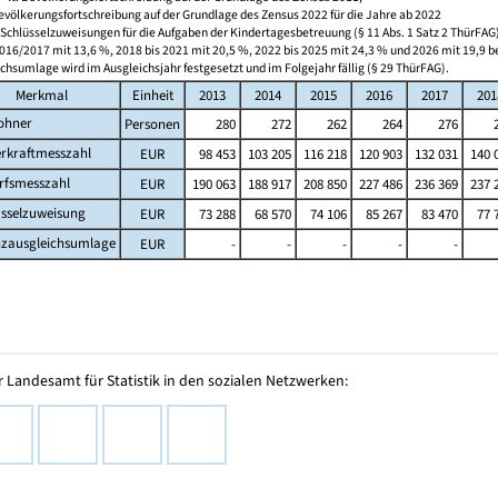
evölkerungsfortschreibung auf der Grundlage des Zensus 2022 für die Jahre ab 2022
r Schlüsselzuweisungen für die Aufgaben der Kindertagesbetreuung (§ 11 Abs. 1 Satz 2 ThürFAG)
016/2017 mit 13,6 %, 2018 bis 2021 mit 20,5 %, 2022 bis 2025 mit 24,3 % und 2026 mit 19,9 
chsumlage wird im Ausgleichsjahr festgesetzt und im Folgejahr fällig (§ 29 ThürFAG).
Merkmal
Einheit
2013
2014
2015
2016
2017
201
ohner
Personen
280
272
262
264
276
erkraftmesszahl
EUR
98 453
103 205
116 218
120 903
132 031
140 
rfsmesszahl
EUR
190 063
188 917
208 850
227 486
236 369
237 
üsselzuweisung
EUR
73 288
68 570
74 106
85 267
83 470
77 
nzausgleichsumlage
EUR
-
-
-
-
-
 Landesamt für Statistik in den sozialen Netzwerken: