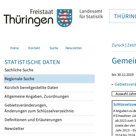
THÜRIN
Zurück
|
Zeic
Home
Kontakt
Suche
Newsletter
Gemei
STATISTISCHE DATEN
Sachliche Suche
bis 30.12.2019
Regionale Suche
▸
Gebietsver
Kürzlich bereitgestellte Daten
Allgemeine Angaben, Zuordnungen
Schlüsselzuw
Gebietsveränderungen,
Änderungen zum Schlüsselverzeichnis
# Angaben zu 
# Einwohner Jah
Definitionen und Erläuterungen
ab 2023 zum 31
sowie der vier d
Newsletter
Jahr 2013 – Ein
2014 bis 2024 –