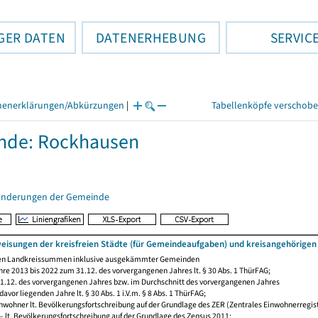
GER DATEN
DATENERHEBUNG
SERVIC
henerklärungen/Abkürzungen
|
Tabellenköpfe verschob
nde: Rockhausen
änderungen der Gemeinde
eisungen der kreisfreien Städte (für Gemeindeaufgaben) und kreisangehörige
den Landkreissummen inklusive ausgekämmter Gemeinden
re 2013 bis 2022 zum 31.12. des vorvergangenen Jahres lt. § 30 Abs. 1 ThürFAG;
.12. des vorvergangenen Jahres bzw. im Durchschnitt des vorvergangenen Jahres
avor liegenden Jahre lt. § 30 Abs. 1 i.V.m. § 8 Abs. 1 ThürFAG;
wohner lt. Bevölkerungsfortschreibung auf der Grundlage des ZER (Zentrales Einwohnerregist
 lt. Bevölkerungsfortschreibung auf der Grundlage des Zensus 2011;