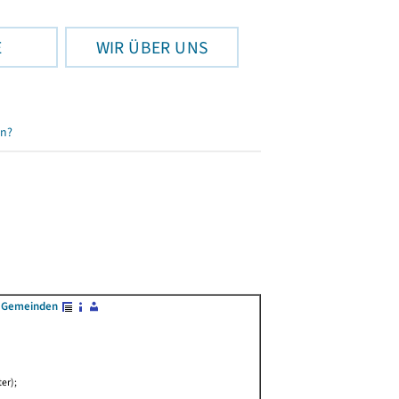
E
WIR ÜBER UNS
en?
n Gemeinden
er);