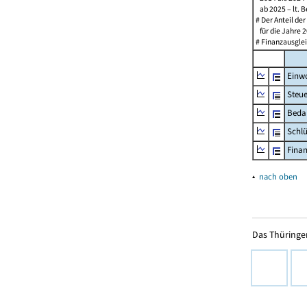
ab 2025 – lt. B
# Der Anteil de
für die Jahre 2
# Finanzausglei
Einw
Steu
Beda
Schl
Fina
▴
nach oben
Das Thüringer