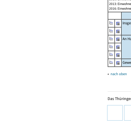
2013: Einwohne
2016: Einwohne
Insg
An H
Gewe
▴
nach oben
Das Thüringer