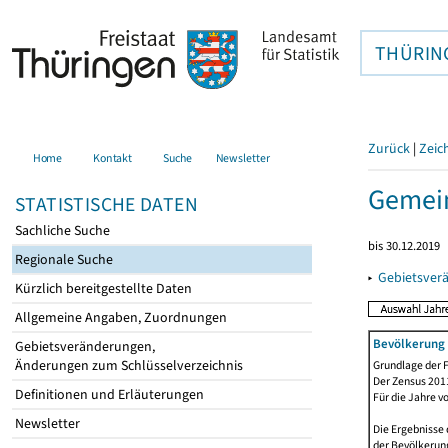
THÜRIN
Zurück
|
Zeic
Home
Kontakt
Suche
Newsletter
Gemei
STATISTISCHE DATEN
Sachliche Suche
bis 30.12.2019
Regionale Suche
▸
Gebietsver
Kürzlich bereitgestellte Daten
Allgemeine Angaben, Zuordnungen
Bevölkerung 
Gebietsveränderungen,
Änderungen zum Schlüsselverzeichnis
Grundlage der F
Der Zensus 2011
Definitionen und Erläuterungen
Für die Jahre v
Newsletter
Die Ergebnisse 
der Bevölkerung