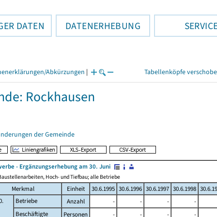
GER DATEN
DATENERHEBUNG
SERVIC
henerklärungen/Abkürzungen
|
Tabellenköpfe verschob
nde: Rockhausen
änderungen der Gemeinde
erbe - Ergänzungserhebung am 30. Juni
austellenarbeiten, Hoch- und Tiefbau; alle Betriebe
Merkmal
Einheit
30.6.1995
30.6.1996
30.6.1997
30.6.1998
30.6.1
0.
Betriebe
Anzahl
-
-
-
-
Beschäftigte
Personen
-
-
-
-