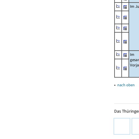
Im Ju
Im
gesa
Vorj
▴
nach oben
Das Thüringer