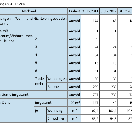
ung am 31.12.2018
Merkmal
Einheit
31.12.2011
31.12.2012
31.12.20
ungen in Wohn- und Nichtwohngebäuden
Anzahl
144
145
1
esamt
 mit ...
1
Anzahl
1
1
nraum/Wohnräumen
2
Anzahl
9
9
hl. Küche
3
Anzahl
24
24
4
Anzahl
34
34
5
Anzahl
15
16
6
Anzahl
31
31
7 oder
Wohnungen
Anzahl
30
30
mehr
Räume
Anzahl
239
239
2
räume insgesamt
Anzahl
727
732
7
fläche
insgesamt
100 m²
147
148
1
je
Wohnung
m²
102,4
102,4
102
Einwohner
m²
53,2
54,6
57