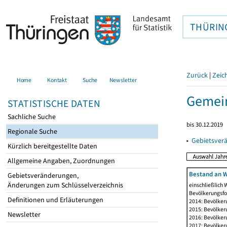
THÜRIN
Zurück
|
Zeic
Home
Kontakt
Suche
Newsletter
Gemei
STATISTISCHE DATEN
Sachliche Suche
bis 30.12.2019
Regionale Suche
▸
Gebietsver
Kürzlich bereitgestellte Daten
Allgemeine Angaben, Zuordnungen
Bestand an W
Gebietsveränderungen,
Änderungen zum Schlüsselverzeichnis
einschließlich
Bevölkerungsfo
Definitionen und Erläuterungen
2014: Bevölker
2015: Bevölker
Newsletter
2016: Bevölker
2017: Bevölker