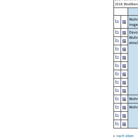
2018: Bevölker
Wohn
insg
Davon
Woh
einsc
Wohn
Wohn
▴
nach oben