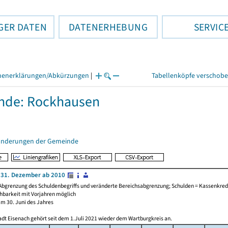
GER DATEN
DATENERHEBUNG
SERVIC
henerklärungen/Abkürzungen
|
Tabellenköpfe verschob
nde: Rockhausen
änderungen der Gemeinde
 31. Dezember ab 2010
Abgrenzung des Schuldenbegriffs und veränderte Bereichsabgrenzung; Schulden = Kassenkredi
chbarkeit mit Vorjahren möglich
am 30. Juni des Jahres
adt Eisenach gehört seit dem 1.Juli 2021 wieder dem Wartburgkreis an.