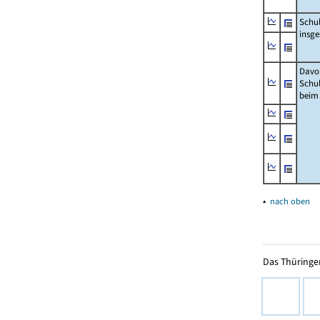
Schu
insg
Davo
Schu
beim
▴
nach oben
Das Thüringer