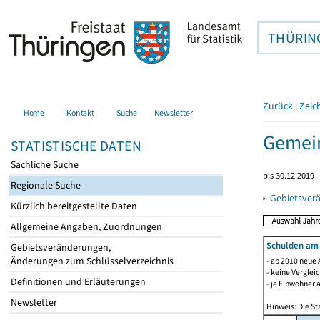
THÜRIN
Zurück
|
Zeic
Home
Kontakt
Suche
Newsletter
Gemei
STATISTISCHE DATEN
Sachliche Suche
bis 30.12.2019
Regionale Suche
▸
Gebietsver
Kürzlich bereitgestellte Daten
Allgemeine Angaben, Zuordnungen
Schulden am
Gebietsveränderungen,
Änderungen zum Schlüsselverzeichnis
- ab 2010 neue 
- keine Verglei
Definitionen und Erläuterungen
- je Einwohner 
Newsletter
Hinweis: Die St