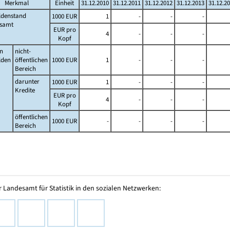
Merkmal
Einheit
31.12.2010
31.12.2011
31.12.2012
31.12.2013
31.12.2
ldenstand
1000 EUR
1
-
-
-
esamt
EUR pro
4
-
-
-
Kopf
n
nicht-
lden
öffentlichen
1000 EUR
1
-
-
-
Bereich
darunter
1000 EUR
1
-
-
-
Kredite
EUR pro
4
-
-
-
Kopf
öffentlichen
1000 EUR
-
-
-
-
Bereich
 Landesamt für Statistik in den sozialen Netzwerken: