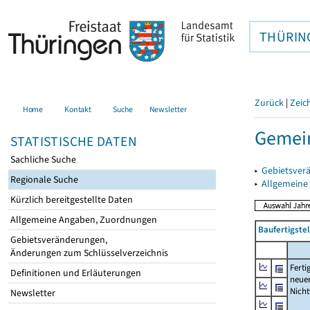
THÜRIN
Zurück
|
Zeic
Home
Kontakt
Suche
Newsletter
Gemein
STATISTISCHE DATEN
Sachliche Suche
▸
Gebietsver
Regionale Suche
▸
Allgemeine
Kürzlich bereitgestellte Daten
Allgemeine Angaben, Zuordnungen
Baufertigst
Gebietsveränderungen,
Änderungen zum Schlüsselverzeichnis
Ferti
Definitionen und Erläuterungen
neue
Nich
Newsletter