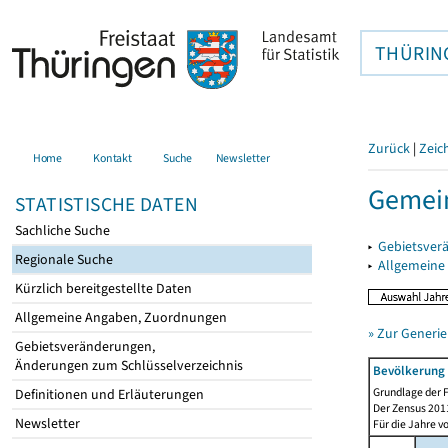
THÜRIN
Zurück
|
Zeic
Home
Kontakt
Suche
Newsletter
Gemein
STATISTISCHE DATEN
Sachliche Suche
▸
Gebietsver
Regionale Suche
▸
Allgemeine
Kürzlich bereitgestellte Daten
Allgemeine Angaben, Zuordnungen
» Zur Generie
Gebietsveränderungen,
Änderungen zum Schlüsselverzeichnis
Bevölkerung 
Grundlage der F
Definitionen und Erläuterungen
Der Zensus 2011
Newsletter
Für die Jahre v