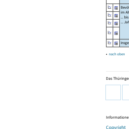
Bevö
im Al
... bi
... J
Insg
▴
nach oben
Das Thüringer
Informationen
Copyright