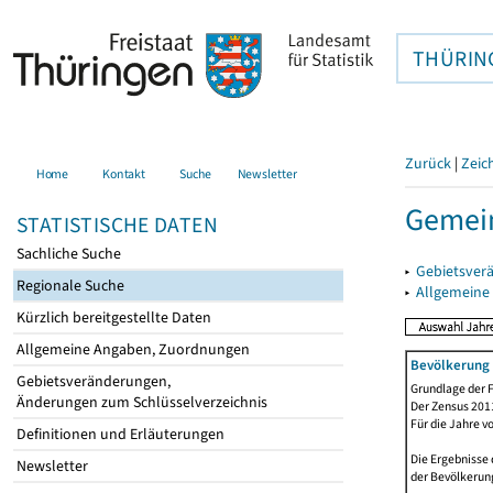
THÜRIN
Zurück
|
Zeic
Home
Kontakt
Suche
Newsletter
Gemein
STATISTISCHE DATEN
Sachliche Suche
▸
Gebietsver
Regionale Suche
▸
Allgemeine
Kürzlich bereitgestellte Daten
Allgemeine Angaben, Zuordnungen
Bevölkerung 
Gebietsveränderungen,
Grundlage der F
Änderungen zum Schlüsselverzeichnis
Der Zensus 2011
Für die Jahre v
Definitionen und Erläuterungen
Die Ergebnisse
Newsletter
der Bevölkerung