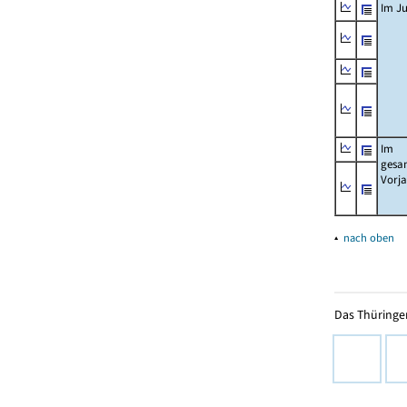
Im Ju
Im
gesa
Vorj
▴
nach oben
Das Thüringer