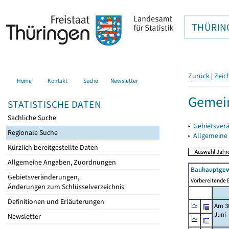
THÜRIN
Zurück
|
Zeic
Home
Kontakt
Suche
Newsletter
Gemein
STATISTISCHE DATEN
Sachliche Suche
▸
Gebietsver
Regionale Suche
▸
Allgemeine
Kürzlich bereitgestellte Daten
Allgemeine Angaben, Zuordnungen
Bauhauptgew
Gebietsveränderungen,
Vorbereitende B
Änderungen zum Schlüsselverzeichnis
Definitionen und Erläuterungen
Am 3
Juni
Newsletter