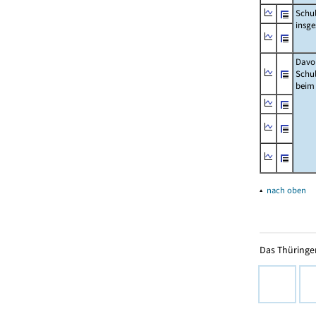
Schu
insg
Davo
Schu
beim
▴
nach oben
Das Thüringer