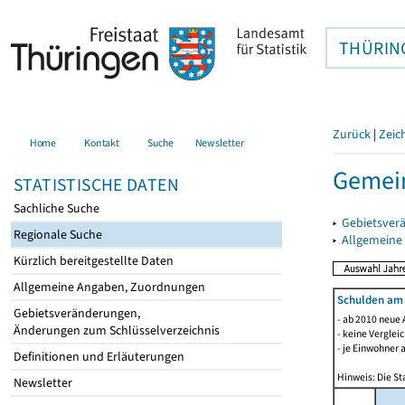
THÜRIN
Zurück
|
Zeic
Home
Kontakt
Suche
Newsletter
Gemein
STATISTISCHE DATEN
Sachliche Suche
▸
Gebietsver
Regionale Suche
▸
Allgemeine
Kürzlich bereitgestellte Daten
Allgemeine Angaben, Zuordnungen
Schulden am
Gebietsveränderungen,
- ab 2010 neue 
Änderungen zum Schlüsselverzeichnis
- keine Verglei
- je Einwohner 
Definitionen und Erläuterungen
Hinweis: Die St
Newsletter