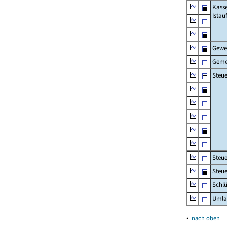
Kass
Ista
Gewe
Geme
Steue
Steu
Steue
Schlü
Umla
▴
nach oben