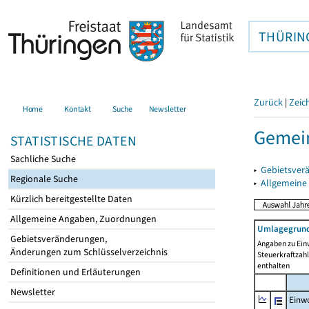
THÜRIN
Zurück
|
Zeic
Home
Kontakt
Suche
Newsletter
Gemein
STATISTISCHE DATEN
Sachliche Suche
▸
Gebietsver
Regionale Suche
▸
Allgemeine
Kürzlich bereitgestellte Daten
Allgemeine Angaben, Zuordnungen
Umlagegrund
Gebietsveränderungen,
Angaben zu Ein
Änderungen zum Schlüsselverzeichnis
Steuerkraftzah
enthalten
Definitionen und Erläuterungen
Newsletter
Einwo