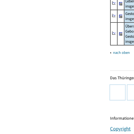
Lebe
insg
Gest
insg
Über
Gebo
Gesto
insg
▴
nach oben
Das Thüringer
Informationen
Copyright