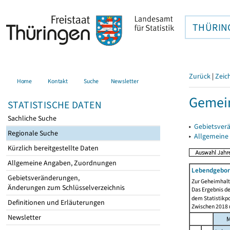
THÜRIN
Zurück
|
Zeic
Home
Kontakt
Suche
Newsletter
Gemei
STATISTISCHE DATEN
Sachliche Suche
▸
Gebietsver
Regionale Suche
▸
Allgemeine
Kürzlich bereitgestellte Daten
Allgemeine Angaben, Zuordnungen
Lebendgebor
Gebietsveränderungen,
Zur Geheimhaltu
Änderungen zum Schlüsselverzeichnis
Das Ergebnis d
dem Statistikp
Definitionen und Erläuterungen
Zwischen 2018 u
Newsletter
M