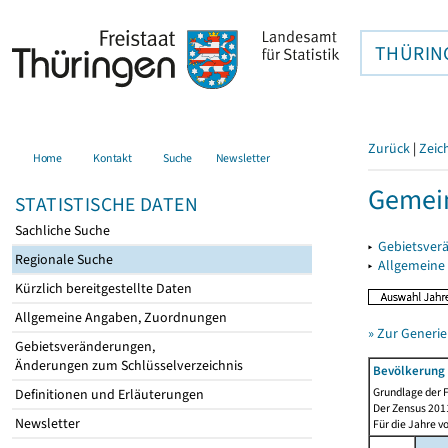
THÜRIN
Zurück
|
Zeic
Home
Kontakt
Suche
Newsletter
Gemei
STATISTISCHE DATEN
Sachliche Suche
▸
Gebietsver
Regionale Suche
▸
Allgemeine
Kürzlich bereitgestellte Daten
Allgemeine Angaben, Zuordnungen
» Zur Generie
Gebietsveränderungen,
Änderungen zum Schlüsselverzeichnis
Bevölkerung 
Grundlage der F
Definitionen und Erläuterungen
Der Zensus 2011
Newsletter
Für die Jahre v