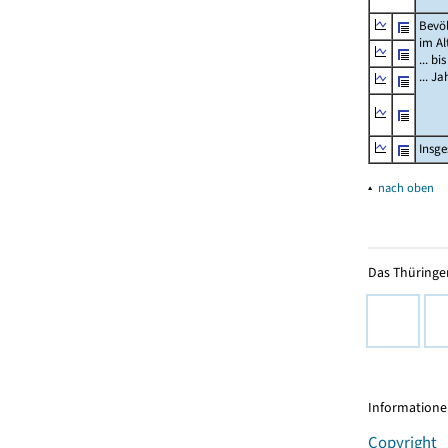
Bevö
im Al
... bi
... J
Insg
▴
nach oben
Das Thüringer
Informationen
Copyright