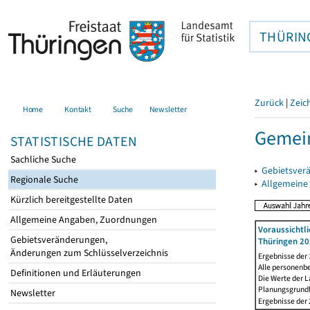
THÜRIN
Zurück
|
Zeic
Home
Kontakt
Suche
Newsletter
Gemei
STATISTISCHE DATEN
Sachliche Suche
▸
Gebietsver
Regionale Suche
▸
Allgemeine
Kürzlich bereitgestellte Daten
Allgemeine Angaben, Zuordnungen
Voraussichtl
Gebietsveränderungen,
Thüringen 20
Änderungen zum Schlüsselverzeichnis
Ergebnisse der
Alle personenb
Definitionen und Erläuterungen
Die Werte der 
Planungsgrundla
Newsletter
Ergebnisse der 2