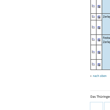
Zerle
Fests
Zerle
▴
nach oben
Das Thüringer