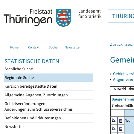
THÜRIN
Zurück
|
Zeic
Home
Kontakt
Suche
Newsletter
Gemein
STATISTISCHE DATEN
Sachliche Suche
▸
Gebietsver
Regionale Suche
▸
Allgemeine
Kürzlich bereitgestellte Daten
Allgemeine Angaben, Zuordnungen
Baugenehmig
Gebietsveränderungen,
1) einschließl
Änderungen zum Schlüsselverzeichnis
Definitionen und Erläuterungen
Wohn
Newsletter