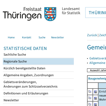
THÜRIN
Zurück
|
Zeic
Home
Kontakt
Suche
Newsletter
Gemein
STATISTISCHE DATEN
Sachliche Suche
▸
Gebietsver
Regionale Suche
▸
Allgemeine
Kürzlich bereitgestellte Daten
Allgemeine Angaben, Zuordnungen
Baugenehmig
Gebietsveränderungen,
Änderungen zum Schlüsselverzeichnis
Erric
Definitionen und Erläuterungen
neue
Wohn
Newsletter