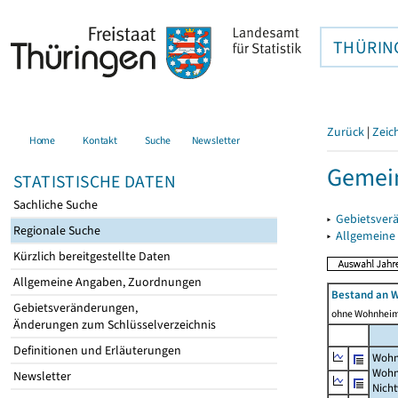
THÜRIN
Zurück
|
Zeic
Home
Kontakt
Suche
Newsletter
Gemein
STATISTISCHE DATEN
Sachliche Suche
▸
Gebietsver
Regionale Suche
▸
Allgemeine
Kürzlich bereitgestellte Daten
Allgemeine Angaben, Zuordnungen
Bestand an 
Gebietsveränderungen,
ohne Wohnhei
Änderungen zum Schlüsselverzeichnis
Definitionen und Erläuterungen
Wohn
Wohn
Newsletter
Nich