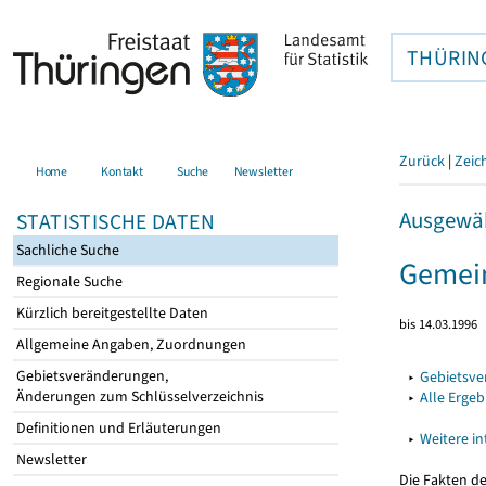
THÜRIN
Zurück
|
Zeic
Home
Kontakt
Suche
Newsletter
Ausgewäh
STATISTISCHE DATEN
Sachliche Suche
Gemein
Regionale Suche
Kürzlich bereitgestellte Daten
bis 14.03.1996
Allgemeine Angaben, Zuordnungen
Gebietsveränderungen,
▸
Gebietsv
Änderungen zum Schlüsselverzeichnis
▸
Alle Erge
Definitionen und Erläuterungen
▸
Weitere i
Newsletter
Die Fakten d