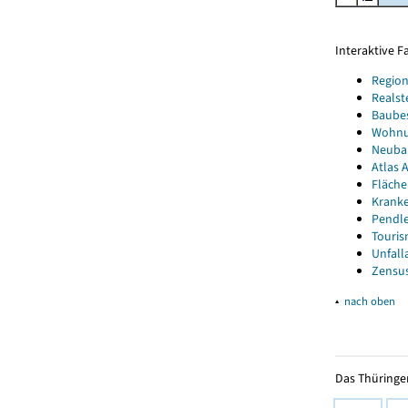
Interaktive 
Region
Realst
Baube
Wohnun
Neubau
Atlas A
Fläche
Kranke
Pendle
Touris
Unfall
Zensus
▴
nach oben
Das Thüringer