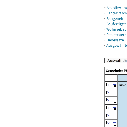
▾
Bevölkerun
▾
Landwirtsch
▾
Baugenehm
▾
Baufertigst
▾
Wohngebäu
▾
Realsteuern
▾
Hebesätze
▾
Ausgewählt
Gemeinde: P
Bevö