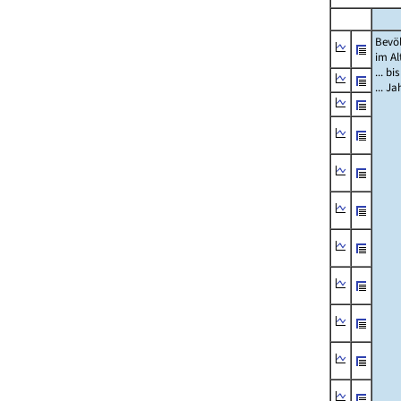
Bevö
im Al
... bi
... J