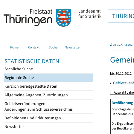
THÜRIN
Zurück
|
Zeic
Home
Kontakt
Suche
Newsletter
Gemein
STATISTISCHE DATEN
Sachliche Suche
bis 30.12.2012
Regionale Suche
▸
Gebietsver
Kürzlich bereitgestellte Daten
Allgemeine Angaben, Zuordnungen
Bevölkerung 
Gebietsveränderungen,
Änderungen zum Schlüsselverzeichnis
Grundlage der F
Der Zensus 2011
Definitionen und Erläuterungen
Die Ergebnisse
Newsletter
der Bevölkerung