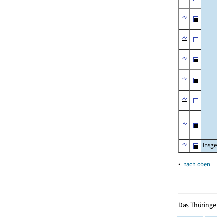
Insg
▴
nach oben
Das Thüringer