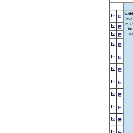
Weibl
Bevö
im Al
... bi
... J