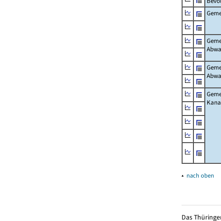
Bevö
Gemei
Gemei
Abwa
Gemei
Abwa
Gemei
Kanal
▴
nach oben
Das Thüringer