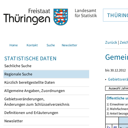
THÜRIN
Zurück
|
Zeic
Home
Kontakt
Suche
Newsletter
Gemein
STATISTISCHE DATEN
Sachliche Suche
bis 30.12.2012
Regionale Suche
▸
Gebietsver
Kürzlich bereitgestellte Daten
Allgemeine Angaben, Zuordnungen
Öffentliche 
Gebietsveränderungen,
Änderungen zum Schlüsselverzeichnis
1) Einwohner a
2) Mehrfachne
Definitionen und Erläuterungen
3) Anteil bezog
Newsletter