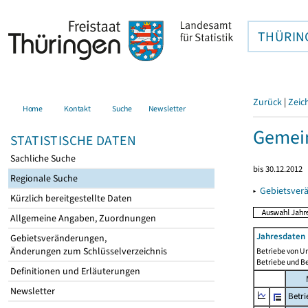
THÜRIN
Zurück
|
Zeic
Home
Kontakt
Suche
Newsletter
Gemein
STATISTISCHE DATEN
Sachliche Suche
bis 30.12.2012
Regionale Suche
▸
Gebietsver
Kürzlich bereitgestellte Daten
Allgemeine Angaben, Zuordnungen
Jahresdaten 
Gebietsveränderungen,
Änderungen zum Schlüsselverzeichnis
Betriebe von U
Betriebe und B
Definitionen und Erläuterungen
Newsletter
Betri