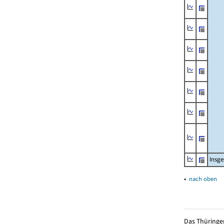
Insg
▴
nach oben
Das Thüringer