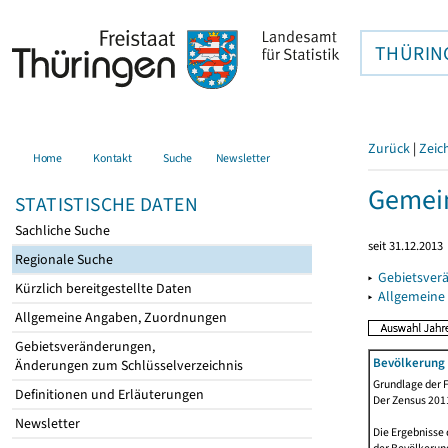
THÜRIN
Zurück
|
Zeic
Home
Kontakt
Suche
Newsletter
Gemein
STATISTISCHE DATEN
Sachliche Suche
seit 31.12.2013
Regionale Suche
▸
Gebietsver
Kürzlich bereitgestellte Daten
▸
Allgemeine
Allgemeine Angaben, Zuordnungen
Gebietsveränderungen,
Bevölkerung 
Änderungen zum Schlüsselverzeichnis
Grundlage der F
Definitionen und Erläuterungen
Der Zensus 2011
Newsletter
Die Ergebnisse