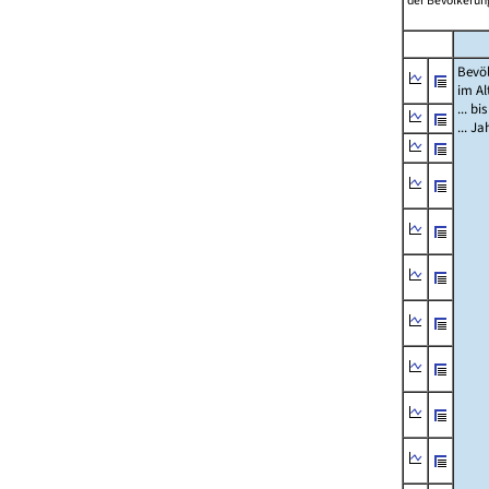
der Bevölkerung
Bevö
im Al
... bi
... J