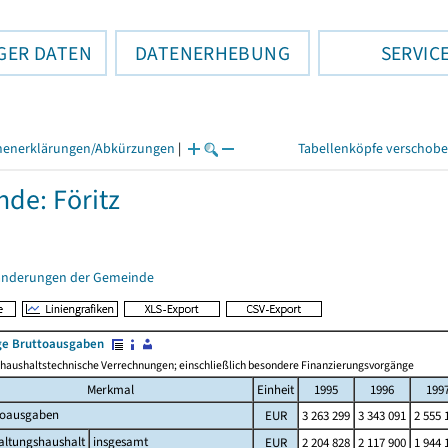
GER DATEN
DATENERHEBUNG
SERVIC
henerklärungen/Abkürzungen
|
Tabellenköpfe verschob
de: Föritz
änderungen der Gemeinde
e Bruttoausgaben
haushaltstechnische Verrechnungen; einschließlich besondere Finanzierungsvorgänge
Merkmal
Einheit
1995
1996
199
toausgaben
EUR
3 263 299
3 343 091
2 555 
altungshaushalt
insgesamt
EUR
2 204 828
2 117 900
1 944 