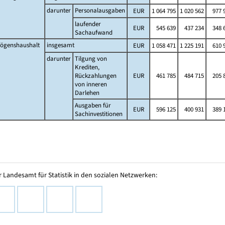
darunter
Personalausgaben
EUR
1 064 795
1 020 562
977 
laufender
EUR
545 639
437 234
348 
Sachaufwand
ögenshaushalt
insgesamt
EUR
1 058 471
1 225 191
610 
darunter
Tilgung von
Krediten,
Rückzahlungen
EUR
461 785
484 715
205 
von inneren
Darlehen
Ausgaben für
EUR
596 125
400 931
389 
Sachinvestitionen
 Landesamt für Statistik in den sozialen Netzwerken: