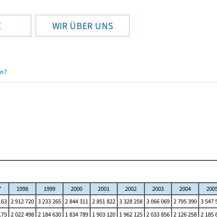
E
WIR ÜBER UNS
en?
7
1998
1999
2000
2001
2002
2003
2004
200
163
2 912 720
3 233 265
2 844 311
2 851 822
3 328 258
3 066 069
2 795 390
3 547 
175
2 022 498
2 184 630
1 834 789
1 903 120
1 962 125
2 033 856
2 126 258
2 185 