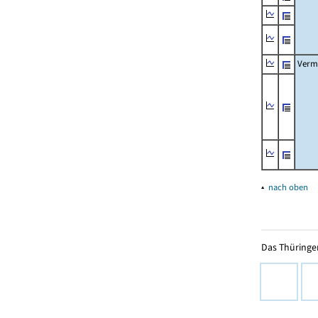
Verm
▴
nach oben
Das Thüringer