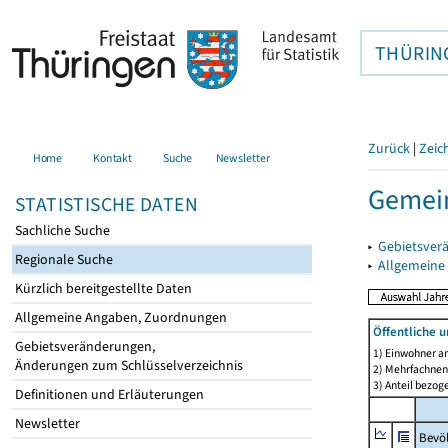
THÜRIN
Zurück
|
Zeic
Home
Kontakt
Suche
Newsletter
Gemein
STATISTISCHE DATEN
Sachliche Suche
▸
Gebietsver
Regionale Suche
▸
Allgemeine
Kürzlich bereitgestellte Daten
Allgemeine Angaben, Zuordnungen
Öffentliche 
Gebietsveränderungen,
1) Einwohner a
Änderungen zum Schlüsselverzeichnis
2) Mehrfachne
3) Anteil bezog
Definitionen und Erläuterungen
Newsletter
Bevö