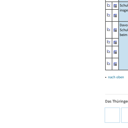
Schu
insg
Davo
Schu
beim
▴
nach oben
Das Thüringer