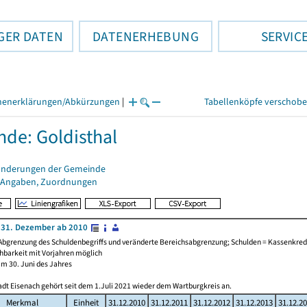
GER DATEN
DATENERHEBUNG
SERVIC
henerklärungen/Abkürzungen
|
Tabellenköpfe verschob
de: Goldisthal
änderungen der Gemeinde
 Angaben, Zuordnungen
 31. Dezember ab 2010
Abgrenzung des Schuldenbegriffs und veränderte Bereichsabgrenzung; Schulden = Kassenkredi
chbarkeit mit Vorjahren möglich
am 30. Juni des Jahres
adt Eisenach gehört seit dem 1.Juli 2021 wieder dem Wartburgkreis an.
Merkmal
Einheit
31.12.2010
31.12.2011
31.12.2012
31.12.2013
31.12.2