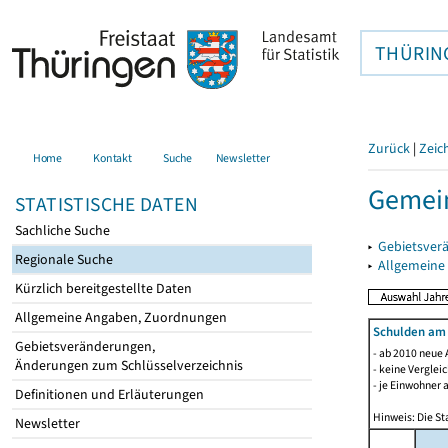
THÜRIN
Zurück
|
Zeic
Home
Kontakt
Suche
Newsletter
Gemein
STATISTISCHE DATEN
Sachliche Suche
▸
Gebietsver
Regionale Suche
▸
Allgemeine
Kürzlich bereitgestellte Daten
Allgemeine Angaben, Zuordnungen
Schulden am
Gebietsveränderungen,
- ab 2010 neue 
Änderungen zum Schlüsselverzeichnis
- keine Verglei
- je Einwohner 
Definitionen und Erläuterungen
Hinweis: Die St
Newsletter