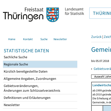
THÜRIN
Zurück
|
Zeic
Home
Kontakt
Suche
Newsletter
Gemein
STATISTISCHE DATEN
Sachliche Suche
bis 05.07.2018
Regionale Suche
▸
Gebietsver
Kürzlich bereitgestellte Daten
Allgemeine Angaben, Zuordnungen
Landwirtscha
Gebietsveränderungen,
Änderungen zum Schlüsselverzeichnis
ab 1999 geände
ab 2010 geände
Definitionen und Erläuterungen
Die Erhebung al
Gemeinde, in de
Newsletter