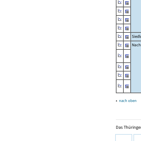
Siedl
Nachr
▴
nach oben
Das Thüringer