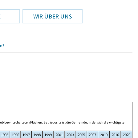
E
WIR ÜBER UNS
en?
b bewirtschafteten Flächen. Betriebssitz ist die Gemeinde, in der sich die wichtigsten
1995
1996
1997
1998
1999
2001
2003
2005
2007
2010
2016
2020