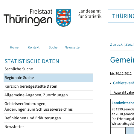
THÜRIN
Zurück
|
Zeic
Home
Kontakt
Suche
Newsletter
Gemein
STATISTISCHE DATEN
Sachliche Suche
bis 30.12.2012
Regionale Suche
▸
Gebietsver
Kürzlich bereitgestellte Daten
Allgemeine Angaben, Zuordnungen
Landwirtscha
Gebietsveränderungen,
Änderungen zum Schlüsselverzeichnis
ab 1999 geände
ab 2010 geände
Definitionen und Erläuterungen
Die Erhebung al
Wirtschaftsgeb
Newsletter