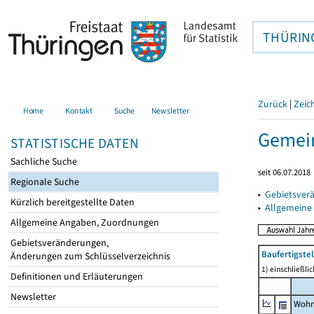
THÜRIN
Zurück
|
Zeic
Home
Kontakt
Suche
Newsletter
Gemein
STATISTISCHE DATEN
Sachliche Suche
seit 06.07.2018
Regionale Suche
▸
Gebietsver
Kürzlich bereitgestellte Daten
▸
Allgemeine
Allgemeine Angaben, Zuordnungen
Gebietsveränderungen,
Baufertigst
Änderungen zum Schlüsselverzeichnis
1) einschließl
Definitionen und Erläuterungen
Newsletter
Wohn