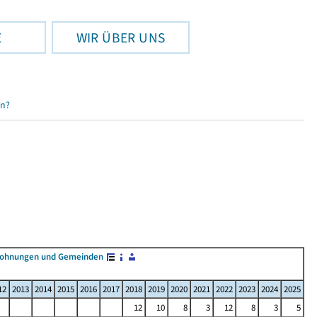
E
WIR ÜBER UNS
en?
Wohnungen und Gemeinden
12
2013
2014
2015
2016
2017
2018
2019
2020
2021
2022
2023
2024
2025
12
10
8
3
12
8
3
5