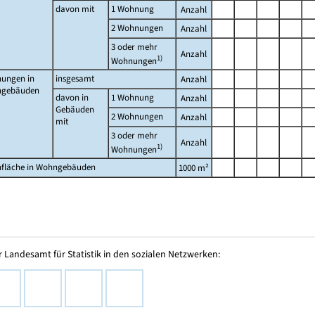
davon mit
1 Wohnung
Anzahl
2 Wohnungen
Anzahl
3 oder mehr
Anzahl
1)
Wohnungen
ungen in
insgesamt
Anzahl
gebäuden
davon in
1 Wohnung
Anzahl
Gebäuden
2 Wohnungen
Anzahl
mit
3 oder mehr
Anzahl
1)
Wohnungen
fläche in Wohngebäuden
1000 m²
 Landesamt für Statistik in den sozialen Netzwerken: