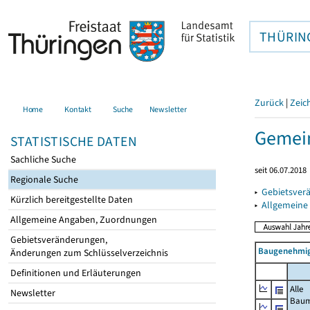
THÜRIN
Zurück
|
Zeic
Home
Kontakt
Suche
Newsletter
Gemein
STATISTISCHE DATEN
Sachliche Suche
seit 06.07.2018
Regionale Suche
▸
Gebietsver
Kürzlich bereitgestellte Daten
▸
Allgemeine
Allgemeine Angaben, Zuordnungen
Gebietsveränderungen,
Baugenehmig
Änderungen zum Schlüsselverzeichnis
Definitionen und Erläuterungen
Alle
Newsletter
Bau