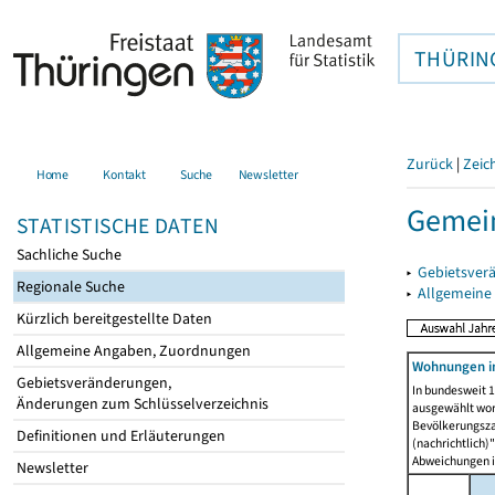
THÜRIN
Zurück
|
Zeic
Home
Kontakt
Suche
Newsletter
Gemein
STATISTISCHE DATEN
Sachliche Suche
▸
Gebietsver
Regionale Suche
▸
Allgemeine
Kürzlich bereitgestellte Daten
Allgemeine Angaben, Zuordnungen
Wohnungen i
Gebietsveränderungen,
In bundesweit 1
Änderungen zum Schlüsselverzeichnis
ausgewählt wor
Bevölkerungszah
Definitionen und Erläuterungen
(nachrichtlich)"
Abweichungen i
Newsletter