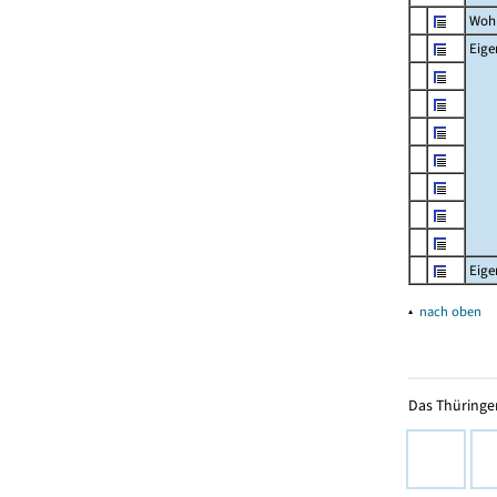
Woh
Eig
Eig
▴
nach oben
Das Thüringer