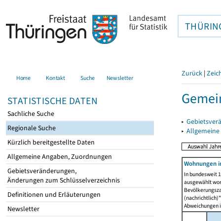
THÜRIN
Zurück
|
Zeic
Home
Kontakt
Suche
Newsletter
Gemein
STATISTISCHE DATEN
Sachliche Suche
▸
Gebietsver
Regionale Suche
▸
Allgemeine
Kürzlich bereitgestellte Daten
Allgemeine Angaben, Zuordnungen
Wohnungen i
Gebietsveränderungen,
In bundesweit 1
Änderungen zum Schlüsselverzeichnis
ausgewählt wor
Bevölkerungszah
Definitionen und Erläuterungen
(nachrichtlich)"
Abweichungen i
Newsletter