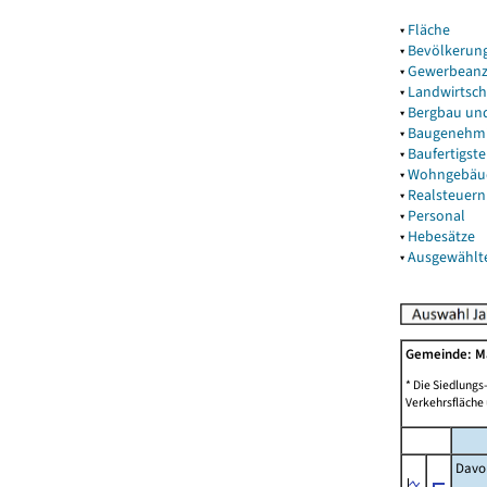
▾
Fläche
▾
Bevölkerun
▾
Gewerbeanz
▾
Landwirtsch
▾
Bergbau un
▾
Baugenehm
▾
Baufertigst
▾
Wohngebäu
▾
Realsteuern
▾
Personal
▾
Hebesätze
▾
Ausgewählt
Gemeinde: M
* Die Siedlungs
Verkehrsfläche 
Davon