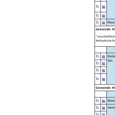
Neue
Gemeinde: M
* einschließli
Methodische Än
Best
(bis
Gemeinde: M
Reals
Geme