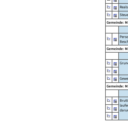
Real
Steu
Gemeinde: M
Pers
Besch
Gemeinde: M
Grun
Gewe
Gemeinde: M
Brut
lauf
daru