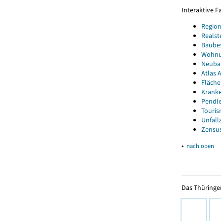
Interaktive 
Region
Realst
Baube
Wohnun
Neubau
Atlas A
Fläche
Kranke
Pendle
Touris
Unfall
Zensus
▴
nach oben
Das Thüringer