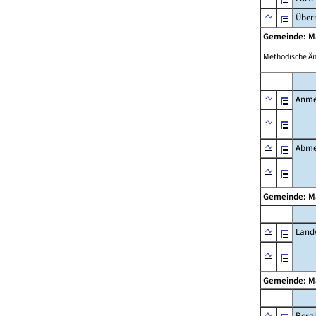
Übers
Gemeinde: M
Methodische Ä
Anme
Abme
Gemeinde: M
Landw
Gemeinde: M
Berg