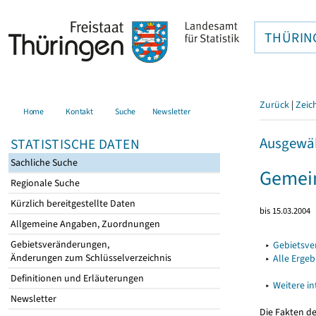
THÜRIN
Zurück
|
Zeic
Home
Kontakt
Suche
Newsletter
Ausgewäh
STATISTISCHE DATEN
Sachliche Suche
Gemein
Regionale Suche
Kürzlich bereitgestellte Daten
bis 15.03.2004
Allgemeine Angaben, Zuordnungen
Gebietsveränderungen,
▸
Gebietsv
Änderungen zum Schlüsselverzeichnis
▸
Alle Erge
Definitionen und Erläuterungen
▸
Weitere i
Newsletter
Die Fakten d