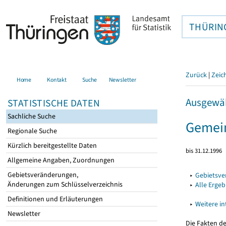
THÜRIN
Zurück
|
Zeic
Home
Kontakt
Suche
Newsletter
Ausgewäh
STATISTISCHE DATEN
Sachliche Suche
Gemei
Regionale Suche
Kürzlich bereitgestellte Daten
bis 31.12.1996
Allgemeine Angaben, Zuordnungen
Gebietsveränderungen,
▸
Gebietsv
Änderungen zum Schlüsselverzeichnis
▸
Alle Erge
Definitionen und Erläuterungen
▸
Weitere i
Newsletter
Die Fakten d