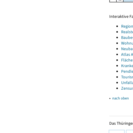
Interaktive 
Region
Realst
Baube
Wohnun
Neubau
Atlas A
Fläche
Kranke
Pendle
Touris
Unfall
Zensus
▴
nach oben
Das Thüringer