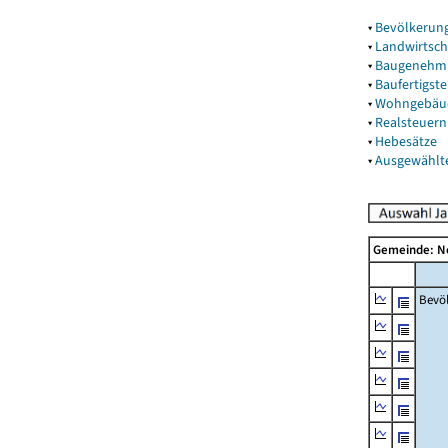
▾
Bevölkerun
▾
Landwirtsch
▾
Baugenehm
▾
Baufertigst
▾
Wohngebäu
▾
Realsteuern
▾
Hebesätze
▾
Ausgewählt
Gemeinde: 
Bevö