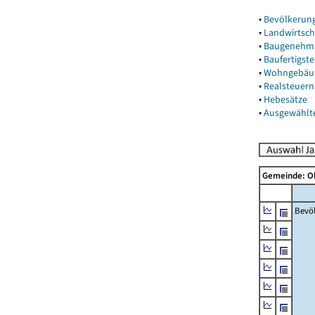
▾
Bevölkerun
▾
Landwirtsch
▾
Baugenehm
▾
Baufertigst
▾
Wohngebäu
▾
Realsteuern
▾
Hebesätze
▾
Ausgewählt
Gemeinde: O
Bevö