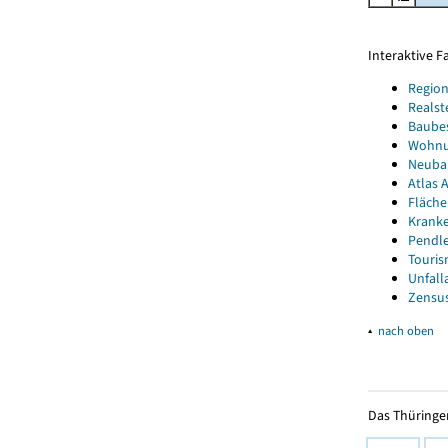
Interaktive 
Region
Realst
Baube
Wohnun
Neubau
Atlas A
Fläche
Kranke
Pendle
Touris
Unfall
Zensus
▴
nach oben
Das Thüringer