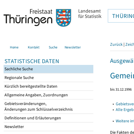
THÜRIN
Zurück
|
Zeic
Home
Kontakt
Suche
Newsletter
Ausgewäh
STATISTISCHE DATEN
Sachliche Suche
Gemein
Regionale Suche
Kürzlich bereitgestellte Daten
bis 31.12.1996
Allgemeine Angaben, Zuordnungen
Gebietsveränderungen,
▸
Gebietsv
Änderungen zum Schlüsselverzeichnis
▸
Alle Erge
Definitionen und Erläuterungen
▸
Weitere i
Newsletter
Die Fakten d