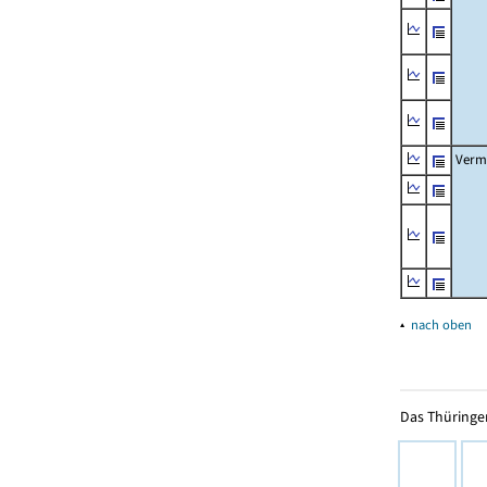
Verm
▴
nach oben
Das Thüringer