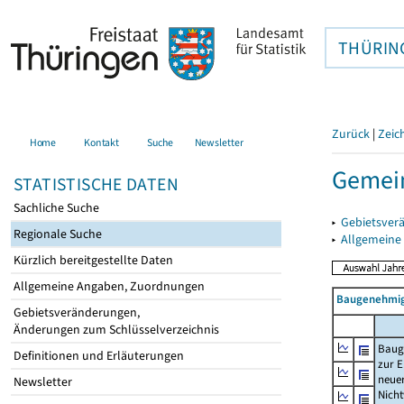
THÜRIN
Zurück
|
Zeic
Home
Kontakt
Suche
Newsletter
Gemein
STATISTISCHE DATEN
Sachliche Suche
▸
Gebietsver
Regionale Suche
▸
Allgemeine
Kürzlich bereitgestellte Daten
Allgemeine Angaben, Zuordnungen
Baugenehmig
Gebietsveränderungen,
Änderungen zum Schlüsselverzeichnis
Baug
Definitionen und Erläuterungen
zur E
neue
Newsletter
Nich