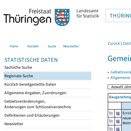
THÜRIN
Zurück
|
Zeic
Home
Kontakt
Suche
Newsletter
Gemein
STATISTISCHE DATEN
Sachliche Suche
▸
Gebietsver
Regionale Suche
▸
Allgemeine
Kürzlich bereitgestellte Daten
Allgemeine Angaben, Zuordnungen
Baugenehmig
Gebietsveränderungen,
Änderungen zum Schlüsselverzeichnis
Erric
Definitionen und Erläuterungen
neue
Wohn
Newsletter