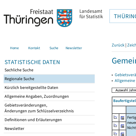
THÜRIN
Zurück
|
Zeic
Home
Kontakt
Suche
Newsletter
Gemein
STATISTISCHE DATEN
Sachliche Suche
▸
Gebietsver
Regionale Suche
▸
Allgemeine
Kürzlich bereitgestellte Daten
Allgemeine Angaben, Zuordnungen
Baufertigst
Gebietsveränderungen,
Änderungen zum Schlüsselverzeichnis
Ferti
Definitionen und Erläuterungen
neue
Nich
Newsletter