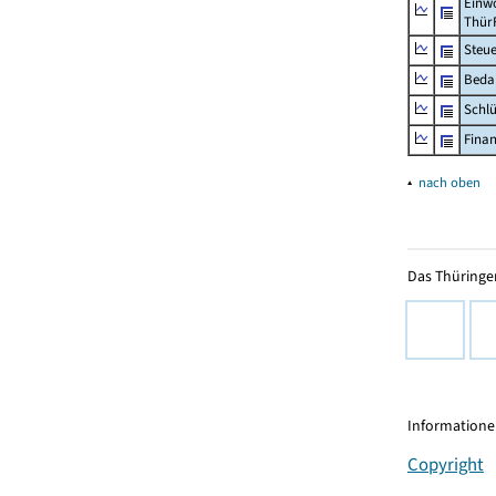
Einwo
Thür
Steu
Beda
Schl
Fina
▴
nach oben
Das Thüringer
Informationen
Copyright