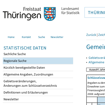
THÜRIN
Zurück
|
Zeic
Home
Kontakt
Suche
Newsletter
Gemein
STATISTISCHE DATEN
Sachliche Suche
▸
Gebietsver
Regionale Suche
▸
Allgemeine
Kürzlich bereitgestellte Daten
Allgemeine Angaben, Zuordnungen
Schlüsselzu
Gebietsveränderungen,
Angaben zu de
Änderungen zum Schlüsselverzeichnis
Einwohner zum 
Finanzausgleich
Definitionen und Erläuterungen
2008: aufgrund
Newsletter