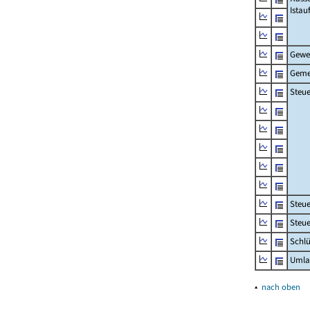
Ista
Gewe
Geme
Steue
Steu
Steue
Schlü
Umla
▴
nach oben