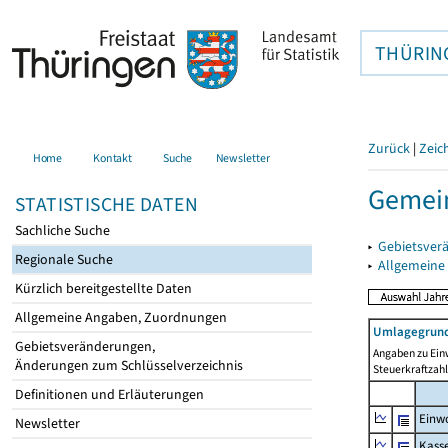
THÜRIN
Zurück
|
Zeic
Home
Kontakt
Suche
Newsletter
Gemein
STATISTISCHE DATEN
Sachliche Suche
▸
Gebietsver
Regionale Suche
▸
Allgemeine
Kürzlich bereitgestellte Daten
Allgemeine Angaben, Zuordnungen
Umlagegrund
Gebietsveränderungen,
Angaben zu Ein
Änderungen zum Schlüsselverzeichnis
Steuerkraftzah
Definitionen und Erläuterungen
Einwo
Newsletter
Kass