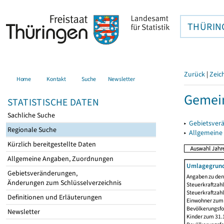
THÜRIN
Zurück
|
Zeic
Home
Kontakt
Suche
Newsletter
Gemein
STATISTISCHE DATEN
Sachliche Suche
▸
Gebietsver
Regionale Suche
▸
Allgemeine
Kürzlich bereitgestellte Daten
Allgemeine Angaben, Zuordnungen
Umlagegrund
Gebietsveränderungen,
Angaben zu den 
Änderungen zum Schlüsselverzeichnis
Steuerkraftzahl
Steuerkraftzah
Definitionen und Erläuterungen
Einwohner zum 3
Bevölkerungsfo
Newsletter
Kinder zum 31.1