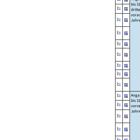
bis 3
dritt
vora
Jahr
Anga
bis 3
vorv
Jahr