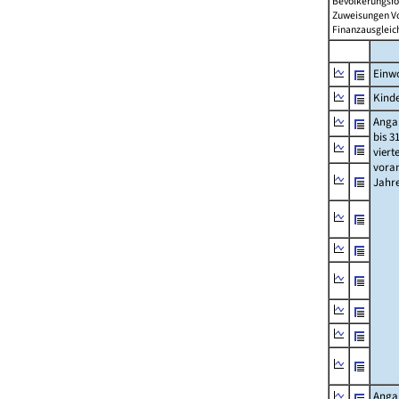
Bevölkerungsfo
Zuweisungen Vorj
Finanzausgleichs
Einwo
Kinde
Anga
bis 3
viert
vora
Jahr
Anga