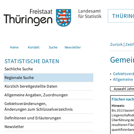
THÜRIN
Zurück
|
Zeic
Home
Kontakt
Suche
Newsletter
Gemein
STATISTISCHE DATEN
Sachliche Suche
▸
Gebietsver
Regionale Suche
▸
Allgemeine
Kürzlich bereitgestellte Daten
Allgemeine Angaben, Zuordnungen
Flächen nach
Gebietsveränderungen,
Hinweis:
Änderungen zum Schlüsselverzeichnis
Bis 2013 basie
Liegenschaftsd
Definitionen und Erläuterungen
Überführung der
resultieren Fl
Newsletter
quantifizierbar