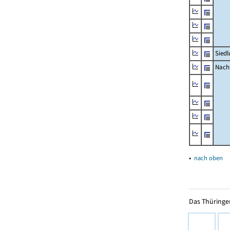
Siedl
Nachr
▴
nach oben
Das Thüringer