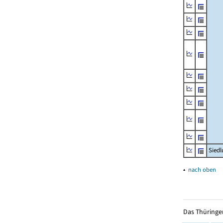
Siedl
▴
nach oben
Das Thüringer