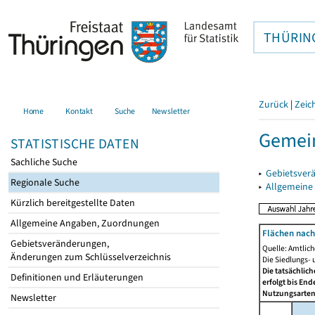
THÜRIN
Zurück
|
Zeic
Home
Kontakt
Suche
Newsletter
Gemein
STATISTISCHE DATEN
Sachliche Suche
▸
Gebietsver
Regionale Suche
▸
Allgemeine
Kürzlich bereitgestellte Daten
Allgemeine Angaben, Zuordnungen
Flächen nach
Gebietsveränderungen,
Quelle: Amtlic
Änderungen zum Schlüsselverzeichnis
Die Siedlungs- 
Die tatsächlic
Definitionen und Erläuterungen
erfolgt bis En
Nutzungsartenä
Newsletter