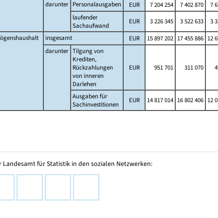
darunter
Personalausgaben
EUR
7 204 254
7 402 870
7 6
laufender
EUR
3 226 345
3 522 633
3 3
Sachaufwand
ögenshaushalt
insgesamt
EUR
15 897 202
17 455 886
12 6
darunter
Tilgung von
Krediten,
Rückzahlungen
EUR
951 701
311 070
4
von inneren
Darlehen
Ausgaben für
EUR
14 817 014
16 802 406
12 0
Sachinvestitionen
 Landesamt für Statistik in den sozialen Netzwerken: