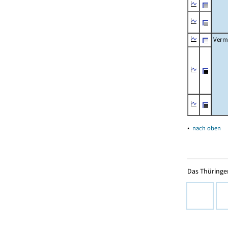
Verm
▴
nach oben
Das Thüringer