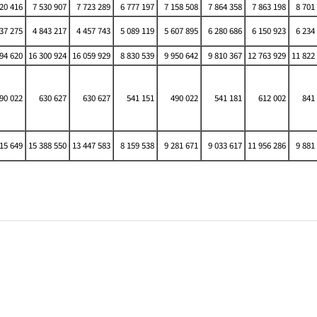
20 416
7 530 907
7 723 289
6 777 197
7 158 508
7 864 358
7 863 198
8 701
37 275
4 843 217
4 457 743
5 089 119
5 607 895
6 280 686
6 150 923
6 234
94 620
16 300 924
16 059 929
8 830 539
9 950 642
9 810 367
12 763 929
11 822
90 022
630 627
630 627
541 151
490 022
541 181
612 002
841 
15 649
15 388 550
13 447 583
8 159 538
9 281 671
9 033 617
11 956 286
9 881