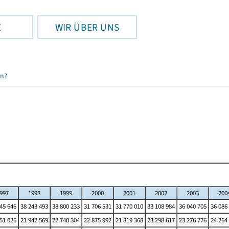
E
WIR ÜBER UNS
en?
997
1998
1999
2000
2001
2002
2003
200
45 646
38 243 493
38 800 233
31 706 531
31 770 010
33 108 984
36 040 705
36 086
51 026
21 942 569
22 740 304
22 875 992
21 819 368
23 298 617
23 276 776
24 264