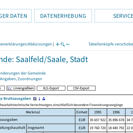
GER DATEN
DATENERHEBUNG
SERVIC
henerklärungen/Abkürzungen
|
Tabellenköpfe verschob
de: Saalfeld/Saale, Stadt
änderungen der Gemeinde
 Angaben, Zuordnungen
e Bruttoausgaben
haushaltstechnische Verrechnungen; einschließlich besondere Finanzierungsvorgänge
Merkmal
Einheit
1995
1996
1
toausgaben
EUR
35 657 922
35 896 678
34 7
altungshaushalt
insgesamt
EUR
19 760 720
18 440 792
22 0